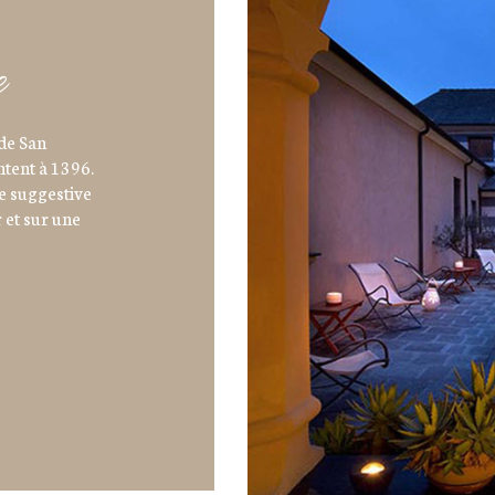
e
 de San
ntent à 1396.
e suggestive
 et sur une