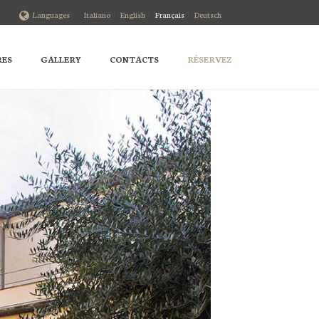
Languages
Italiano
English
Français
Deutsch
RES
GALLERY
CONTACTS
RÉSERVEZ