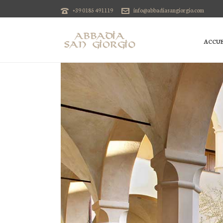
+39 0185 491119
info@abbadiasangiorgio.com
ACCUE