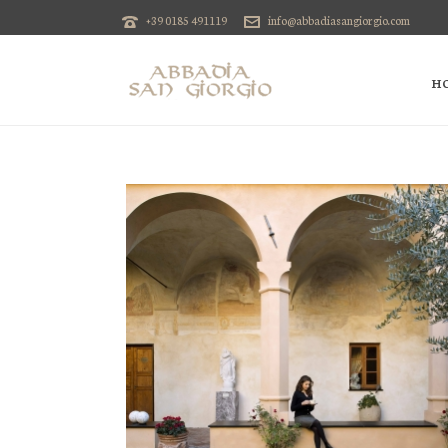
+39 0185 491119
info@abbadiasangiorgio.com
H