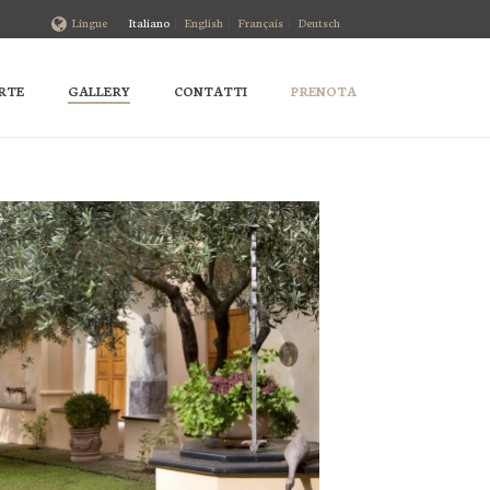
Lingue
Italiano
English
Français
Deutsch
ERTE
GALLERY
CONTATTI
PRENOTA